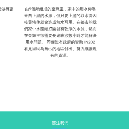
想做得更
由9個鄰組成的奎輝里，家中的用水仰靠
來自上游的水源，但只要上游的取水管因
一趟夢飛
枝葉堵住就會造成無水可用。在都市的我
款，還有所
們家中水龍頭打開就有乾淨的水源，然而
而成。籌
在奎輝里卻需要長途跋涉數小時才能解決
上，很少會
用水問題。 即便沒有政府的資助 IN202
特別安排
看見里民為自己的地區付出、努力維護現
識、凝聚、
有的資源。
前！ 感恩
後，仍然選
更大的遊戲
關注我們