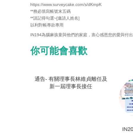
https://www.surveycake.com/s/dKmpK
**務必填寫帳號末五碼
**請記得勾選~[邀請人姓名]
以利對帳專款專用
IN194為腦麻孩童與他們的家庭，衷心感恩您的愛與付
你可能會喜歡
通告- 有關理事長林維貞離任及
新一屆理事長接任
、永續經營
IN