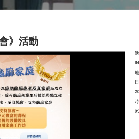
協會》活動
活
I
地
日
2
時
0