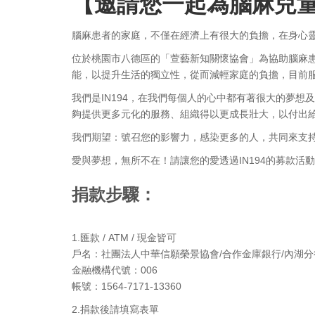
【邀請您一起為腦麻兒童
腦麻患者的家庭，不僅在經濟上有很大的負擔，在身心
位於桃園市八德區的「萱藝新知關懷協會」為協助腦麻
能，以提升生活的獨立性，從而減輕家庭的負擔，目前服
我們是IN194，在我們每個人的心中都有著很大的夢
夠提供更多元化的服務、組織得以更成長壯大，以付出
我們期望：號召您的影響力，感染更多的人，共同來支
愛與夢想，無所不在！請讓您的愛透過IN194的募款活
捐款步驟：
1.匯款 / ATM / 現金皆可
戶名：社團法人中華信願榮景協會/合作金庫銀行/內湖分
金融機構代號：006
帳號：1564-7171-13360
2.捐款後請填寫表單