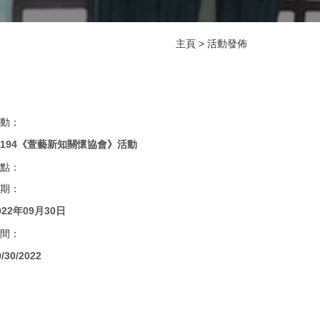
主頁
>
活動發佈
動：
N194《萱藝新知關懷協會》活動
點：
期：
022年09月30日
間：
9/30/2022