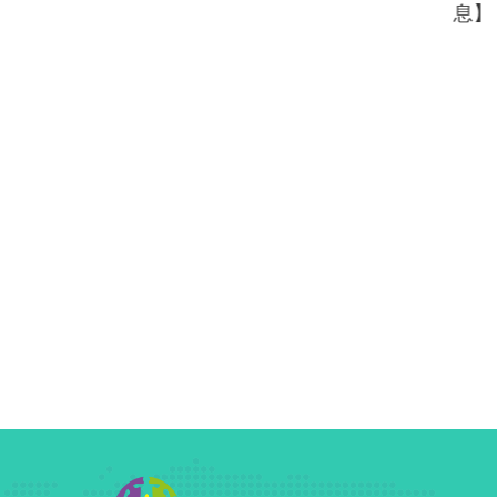
息】
和排灣族弱勢
這裡的孩子大
長長期在外工
供基本的餐
、住宿費和醫
九人休旅車,希
利的生活,並
好的世界。