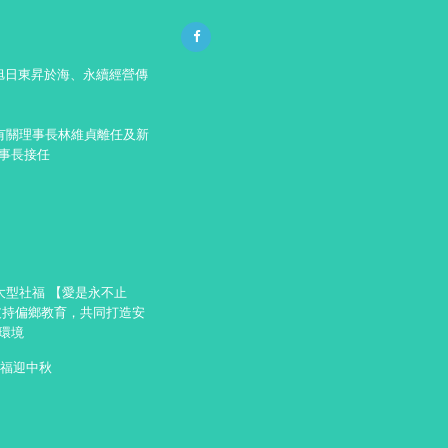
11旭日東昇於海、永續經營傳
 有關理事長林維貞離任及新
事長接任
08大型社福 【愛是永不止
支持偏鄉教育，共同打造安
環境
送福迎中秋