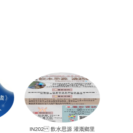
IN202 飲水思源 灌溉鄉里
「202