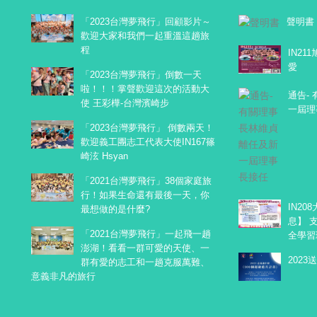
「2023台灣夢飛行」回顧影片～
聲明書
歡迎大家和我們一起重溫這趟旅
程
IN2
愛
「2023台灣夢飛行」倒數一天
啦！！！掌聲歡迎這次的活動大
通告-
使 王彩樺-台灣濱崎步
一屆理
「2023台灣夢飛行」 倒數兩天！
歡迎義工團志工代表大使IN167篠
崎泫 Hsyan
「2021台灣夢飛行」38個家庭旅
行！如果生命還有最後一天，你
IN2
最想做的是什麼?
息】 
「2021台灣夢飛行」一起飛一趟
全學習
澎湖！看看一群可愛的天使、一
2023
群有愛的志工和一趟克服萬難、
意義非凡的旅行