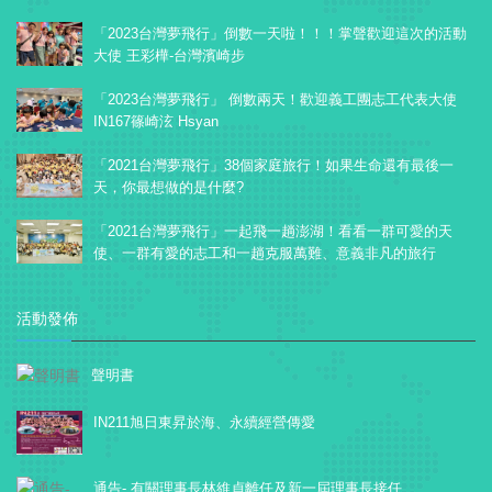
「2023台灣夢飛行」倒數一天啦！！！掌聲歡迎這次的活動
大使 王彩樺-台灣濱崎步
「2023台灣夢飛行」 倒數兩天！歡迎義工團志工代表大使
IN167篠崎泫 Hsyan
「2021台灣夢飛行」38個家庭旅行！如果生命還有最後一
天，你最想做的是什麼?
「2021台灣夢飛行」一起飛一趟澎湖！看看一群可愛的天
使、一群有愛的志工和一趟克服萬難、意義非凡的旅行
活動發佈
聲明書
IN211旭日東昇於海、永續經營傳愛
通告- 有關理事長林維貞離任及新一屆理事長接任