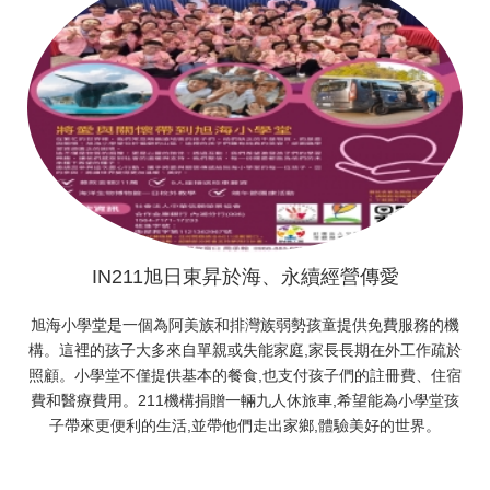
IN211旭日東昇於海、永續經營傳愛
旭海小學堂是一個為阿美族和排灣族弱勢孩童提供免費服務的機
構。這裡的孩子大多來自單親或失能家庭,家長長期在外工作疏於
照顧。小學堂不僅提供基本的餐食,也支付孩子們的註冊費、住宿
費和醫療費用。211機構捐贈一輛九人休旅車,希望能為小學堂孩
子帶來更便利的生活,並帶他們走出家鄉,體驗美好的世界。